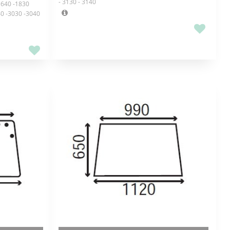
- 3130 - 3140
1640 -1830
40 -3030 -3040