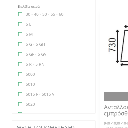
Επιλέξτε σειρά
30 - 40 - 50 - 55 - 60
5 E
5 M
5 G - 5 GH
5 GF - 5 GV
5 R - 5 RN
5000
5010
5015 F - 5015 V
5020
Ανταλλα
εμπρόσθ
5025
940 -1030 -104
5000 BRIEDA
ΘΕΣΗ ΤΟΠΟΘΕΤΗΣΗΣ