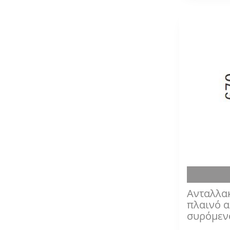
Ανταλλα
πλαινό α
συρόμεν