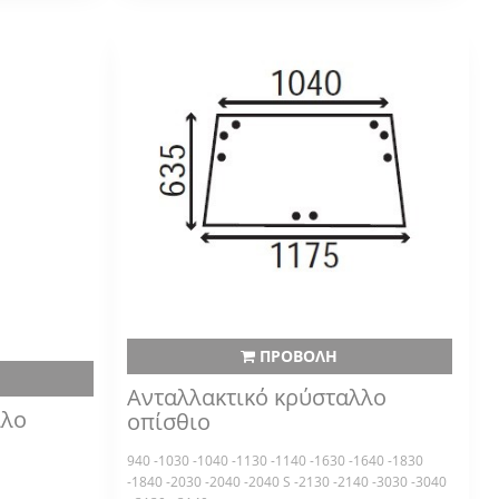
ΠΡΟΒΟΛΗ
Ανταλλακτικό κρύσταλλο
λλο
οπίσθιο
940 -1030 -1040 -1130 -1140 -1630 -1640 -1830
-1840 -2030 -2040 -2040 S -2130 -2140 -3030 -3040