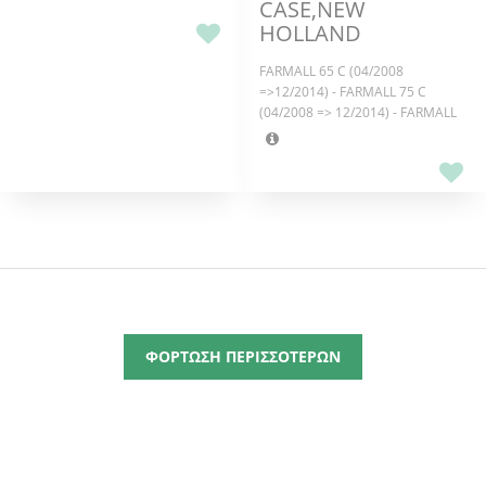
CASE,NEW
PLUS/DELUXE - TS115 A - TS115 A
HOLLAND
DELTA - TS115 A PLUS/DELUXE -
TS125 A- TS125 A PLUS/DELUXE -
FARMALL 65 C (04/2008
TS130 A DELTA - TS135 A - TS135
=>12/2014) - FARMALL 75 C
A PLUS/DELUXE
(04/2008 => 12/2014) - FARMALL
85 C (01/2007 => 03/2014) -
FARMALL 95 C (01/2007 =>
04/2014),CX50 - CX60 - CX70 -
CX80 - CX90 - CX100 - MX100 -
MX110 - MX120 - MX135 - MX150 -
MX170,MAXXUM 100 - MAXXUM
110 - MAXXUM 115 - MAXXUM
120 - MAXXUM 125 - MAXXUM
130 - MAXXUM 140
ΦΟΡΤΩΣΗ ΠΕΡΙΣΣΟΤΕΡΩΝ