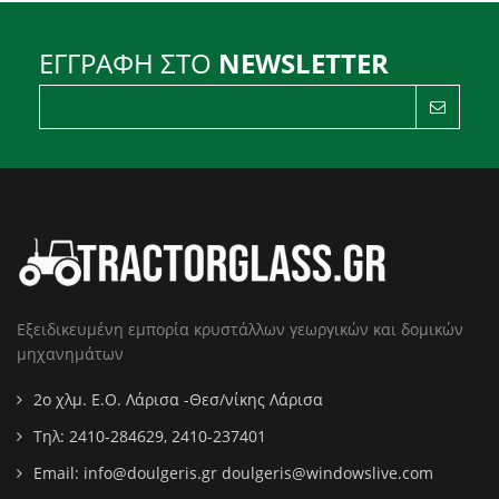
ΕΓΓΡΑΦΗ ΣΤΟ
NEWSLETTER
Εξειδικευμένη εμπορία κρυστάλλων γεωργικών και δομικών
μηχανημάτων
2ο χλμ. Ε.Ο. Λάρισα -Θεσ/νίκης Λάρισα
Τηλ: 2410-284629, 2410-237401
Email:
info@doulgeris.gr doulgeris@windowslive.com