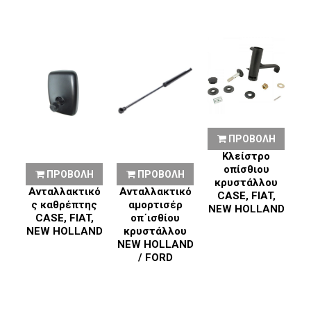
ΠΡΟΒΟΛΗ
Κλείστρο
οπίσθιου
Η
ΠΡΟΒΟΛΗ
ΠΡΟΒΟΛΗ
κρυστάλλου
κό
Ανταλλακτικό
Ανταλλακτικό
Α
CASE, FIAT,
ς
ς καθρέπτης
αμορτισέρ
NEW HOLLAND
CASE, FIAT,
οπ΄ισθίου
υ
NEW HOLLAND
κρυστάλλου
NEW HOLLAND
κ
/ FORD
T