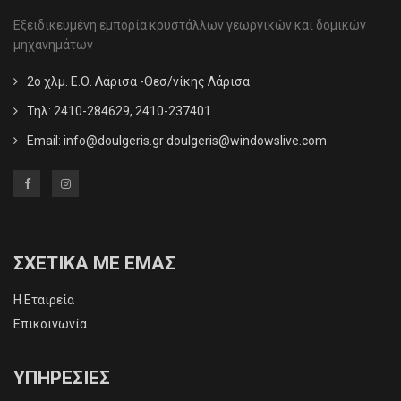
Εξειδικευμένη εμπορία κρυστάλλων γεωργικών και δομικών
μηχανημάτων
2ο χλμ. Ε.Ο. Λάρισα -Θεσ/νίκης Λάρισα
Τηλ: 2410-284629, 2410-237401
Email:
info@doulgeris.gr doulgeris@windowslive.com
ΣΧΕΤΙΚΑ ΜΕ ΕΜΑΣ
Η Εταιρεία
Επικοινωνία
ΥΠΗΡΕΣΙΕΣ