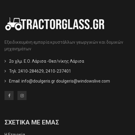
Εξειδικευμένη εμπορία κρυστάλλων γεωργικών και δομικών
μηχανημάτων
2ο χλμ. Ε.Ο. Λάρισα -Θεσ/νίκης Λάρισα
Τηλ: 2410-284629, 2410-237401
Email:
info@doulgeris.gr doulgeris@windowslive.com
ΣΧΕΤΙΚΑ ΜΕ ΕΜΑΣ
Η Εταιρεία