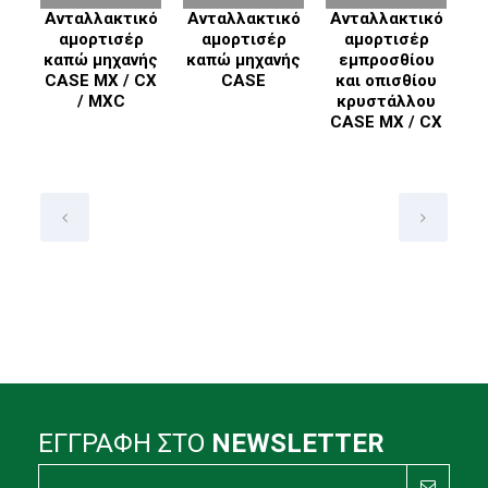
κό
Ανταλλακτικό
Ανταλλακτικό
Ανταλλακτικό
ς
αμορτισέρ
αμορτισέρ
αμορτισέρ
E,
καπώ μηχανής
καπώ μηχανής
εμπροσθίου
K
CASE MX / CX
CASE
και οπισθίου
/ MXC
κρυστάλλου
CASE MX / CX
ΕΓΓΡΑΦΗ ΣΤΟ
NEWSLETTER