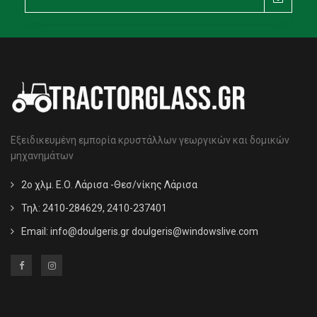
Εξειδικευμένη εμπορία κρυστάλλων γεωργικών και δομικών
μηχανημάτων
2ο χλμ. Ε.Ο. Λάρισα -Θεσ/νίκης Λάρισα
Τηλ: 2410-284629, 2410-237401
Email:
info@doulgeris.gr doulgeris@windowslive.com