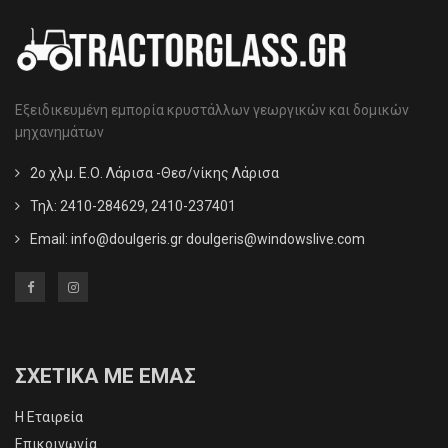
Εξειδικευμένη εμπορία κρυστάλλων γεωργικών και δομικών
μηχανημάτων
2ο χλμ. Ε.Ο. Λάρισα -Θεσ/νίκης Λάρισα
Τηλ: 2410-284629, 2410-237401
Email:
info@doulgeris.gr doulgeris@windowslive.com
ΣΧΕΤΙΚΑ ΜΕ ΕΜΑΣ
Η Εταιρεία
Επικοινωνία