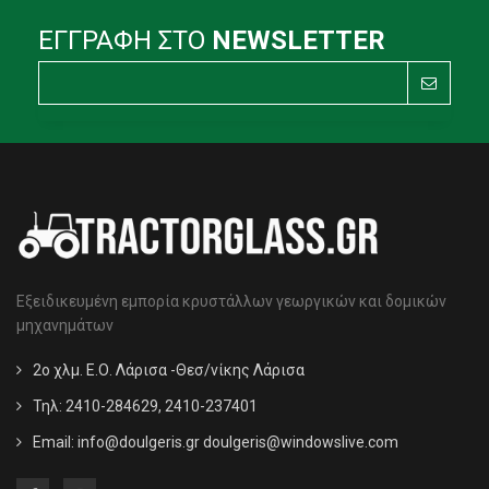
ΕΓΓΡΑΦΗ ΣΤΟ
NEWSLETTER
Εξειδικευμένη εμπορία κρυστάλλων γεωργικών και δομικών
μηχανημάτων
2ο χλμ. Ε.Ο. Λάρισα -Θεσ/νίκης Λάρισα
Τηλ: 2410-284629, 2410-237401
Email:
info@doulgeris.gr doulgeris@windowslive.com