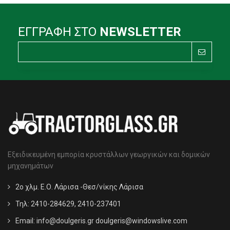
ΕΓΓΡΑΦΗ ΣΤΟ
NEWSLETTER
Εξειδικευμένη εμπορία κρυστάλλων γεωργικών και δομικών
μηχανημάτων
2ο χλμ. Ε.Ο. Λάρισα -Θεσ/νίκης Λάρισα
Τηλ: 2410-284629, 2410-237401
Email:
info@doulgeris.gr doulgeris@windowslive.com