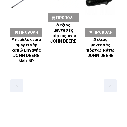
ΠΡΟΒΟΛΗ
Δεξιός
μεντεσές
Η
ΠΡΟΒΟΛΗ
ΠΡΟΒΟΛΗ
πόρτας άνω
ς
Ανταλλακτικό
Δεξιός
JOHN DEERE
αμορτισέρ
μεντεσές
τω
καπώ μηχανής
πόρτας κάτω
E
JOHN DEERE
JOHN DEERE
6M / 6R