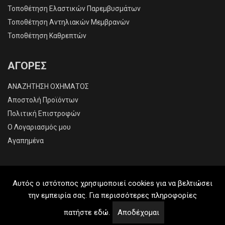
Τοποθέτηση Ελαστικών Παρεμβυσμάτων
Τοποθέτηση Αντηλιακών Μεμβρανών
Τοποθέτηση Καθρεπτών
ΑΓΟΡΕΣ
ΑΝΑΖΗΤΗΣΗ ΟΧΗΜΑΤΟΣ
Αποστολή Προϊόντων
Πολιτική Επιστροφών
O Λογαριασμός μου
Αγαπημένα
Αυτός ο ιστότοπος χρησιμοποιεί cookies για να βελτιώσει
την εμπειρία σας. Για περισσότερες πληροφορίες
2026 © All Rights Reserved.
Created by
ITWORX
πατήστε εδώ.
Αποδέχομαι