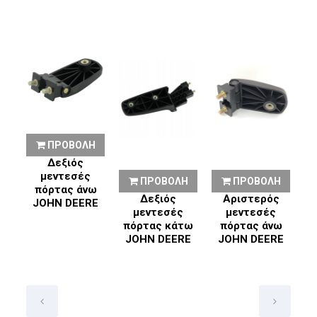
ΠΡΟΒΟΛΗ
Δεξιός
μεντεσές
Η
ΠΡΟΒΟΛΗ
ΠΡΟΒΟΛΗ
πόρτας άνω
κό
Δεξιός
Αριστερός
JOHN DEERE
ης
μεντεσές
μεντεσές
E
πόρτας κάτω
πόρτας άνω
π
JOHN DEERE
JOHN DEERE