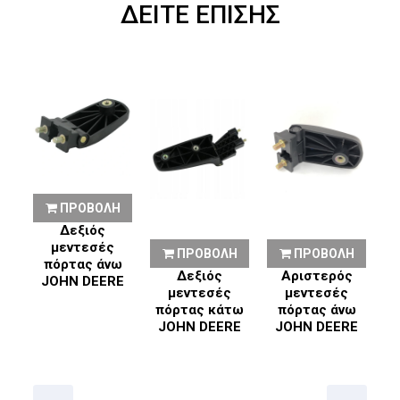
ΔΕΙΤΕ ΕΠΙΣΗΣ
Η
ΠΡΟΒΟΛΗ
κό
Δεξιός
ο
μεντεσές
ΠΡΟΒΟΛΗ
ΠΡΟΒΟΛΗ
ο
πόρτας άνω
Δεξιός
Αριστερός
JOHN DEERE
μεντεσές
μεντεσές
πόρτας κάτω
πόρτας άνω
π
JOHN DEERE
JOHN DEERE